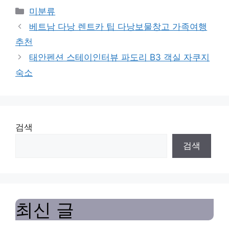
Categories
미분류
베트남 다낭 렌트카 팁 다낭보물창고 가족여행
추천
태안펜션 스테이인터뷰 파도리 B3 객실 자쿠지
숙소
검색
검색
최신 글