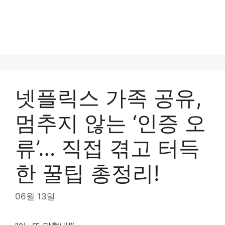
넷플릭스 가족 공유,
멈추지 않는 ‘인증 오
류’… 직접 겪고 터득
한 꿀팁 총정리!
06월 13일