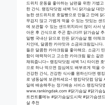
드위치 운동을 좋아하는 남편을 위한 가볍고 
한 간식. 랭킹닥닷컴 새벽 1시 닭가슴살 대
능한 샌드위치로 호밀빵으로 만들고 안에 닭
무겁지 않고 가볍게 먹을 수 있는 맛있는 샌
에 보관할 수 있는 샌드위치라서 많이 사서 
아온 후 간식으로 주곤 합니다!!! 닭가슴살 
밀빵 국내산 닭으로 만든 닭가슴살 햄 야채크
지인데, 달콤한 카야맛과 소금파크림입니다. 
들은 달콤한 카야크림을 좋아해요. 소금기 
함이 매력적이고 고소한 카야크림 팥소 같은
채워줍니다~ 랭킹닥닷컴 새벽 1시 타이완 
으로 하나 먹으면 점심에도 배부르게 먹을 수
건강한 간식, 건강한 식사를 원하신다면 랭킹닥
로 냉동실에 보관하세요~! 랭킹닥닷컴 당일
일에 배송해주는 정기배송 서비스 랭킹닥닷
www.rankingdak.com #닭가슴살 
트컨트롤메뉴 #닭가슴살도시락 #닭가슴샌드
살 추천