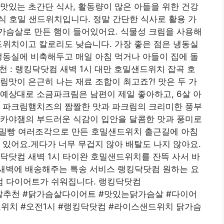
맛있는 초간단 식사, 활동량이 많은 아들을 위한 건강
만식 호밀 샌드위치입니다. 정말 간단한 식사로 활용 가
가슴살로 만든 햄이 들어있어요. 식물성 크림을 사용해
드위치이고 칼로리도 낮습니다. 가장 좋은 점은 냉동실
냉동실에 비축해두고 매일 아침 먹거나 아들이 집에 돌
추천 : 랭킹닥닷컴 새벽 1시 대만 호밀샌드위치 잡곡 호
림맛이 은근히 나는 재료 조합이 최고죠?! 맛은 두 가
예상대로 소금파크림은 남편이 제일 좋아하고, 6살 아
띤 파크림햄치즈의 짭짤한 맛과 파크림의 크리미한 풍부
 카야잼의 부드러운 식감이 입안을 달콤한 맛과 풍미로
호밀빵 여러조각으로 만든 호밀샌드위치 출근길에 아침
 있어요.게다가 너무 무겁지 않아 배탈도 나지 않아요.
닷컴 새벽 1시 타이완 호밀샌드위치를 ​​잔뜩 사서 바
 새벽에 배송해주는 특송 서비스 랭킹닥닷컴 원하는 요
컴 다이어트가 쉬워집니다. 랭킹닥닷컴
#닭가슴살추천 #닭가슴살다이어트 #맛있는닭가슴살 #다이어
위치 #오전1시 #랭킹닥닷컴 #라이스샌드위치 닭가슴