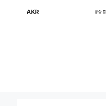
Skip
to
AKR
생활 꿀
content