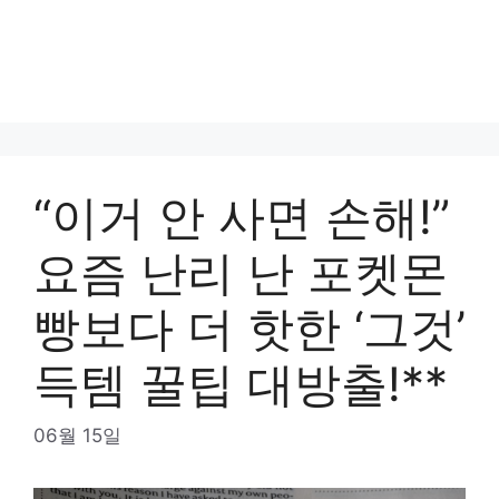
“이거 안 사면 손해!”
요즘 난리 난 포켓몬
빵보다 더 핫한 ‘그것’
득템 꿀팁 대방출!**
06월 15일