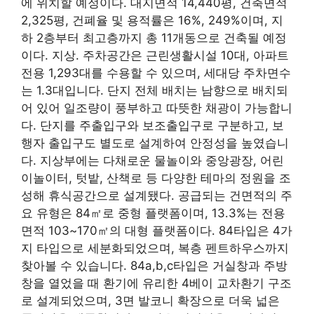
에 위치할 예정이다. 대지면적 14,440평, 건축면적
2,325평, 건폐율 및 용적률은 16%, 249%이며, 지
하 2층부터 최고층까지 총 11개동으로 건축될 예정
이다. 지상. 주차공간은 근린생활시설 10대, 아파트
전용 1,293대를 수용할 수 있으며, 세대당 주차면수
는 1.3대입니다. 단지 전체 배치는 남향으로 배치되
어 있어 일조량이 풍부하고 따뜻한 채광이 가능합니
다. 단지를 주출입구와 보조출입구로 구분하고, 보
행자 출입구도 별도로 설계하여 안정성을 높였습니
다. 지상부에는 다채로운 물놀이와 중앙광장, 어린
이놀이터, 텃밭, 산책로 등 다양한 테마의 정원을 조
성해 휴식공간으로 설계됐다. 공급되는 건면적의 주
요 유형은 84㎡로 중형 플랫폼이며, 13.3%는 전용
면적 103~170㎡의 대형 플랫폼이다. 84타입은 4가
지 타입으로 세분화되었으며, 복층 펜트하우스까지
찾아볼 수 있습니다. 84a,b,c타입은 거실창과 주방
창을 열었을 때 환기에 유리한 4베이 교차환기 구조
로 설계되었으며, 3면 발코니 확장으로 더욱 넓은