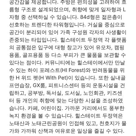
공간감을 제공합니다. 주방은 편의성을 고려하여 흐
름형 구조로 설계되었으며, 취향에 맞게 일자형과 L
자형 중 선택하실 수 있습니다. 84d형은 젊은층이
선호하는 트렌디한 타워형입니다. 거실을 중심으로
공간이 분리되어 있어 가족 구성원 각자의 사생활이
존중되는 타입입니다. 힐스테이트 두정역 각 플랫폼
의 공통점은 입구에 대형 창고가 있어 유모차, 캠핑
용품, 골프용품 등 다소 부피가 큰 물품을 보관할 수
있다는 점이다. 커뮤니티에는 힐스테이에서만 만날
수 있는 하이 포레스트(HI Forest)와 반려동물을 위
한 H 위드 펫(H With Pet)이 있습니다. 또한 실내골
프연습장, GX룸, 피트니스센터 등의 운동시설을 건
립하고, 공부방, 독서실, 도서실, 노인회관, 키즈센
터 등 개인의 취향에 맞는 다양한 시설을 조성하였
습니다. 카페, 어린이집. 가까운 거리에서도 풍부한
녹지 환경을 볼 수 있습니다. 힐스테이트 두정역은
노태산과 노태근린공원이 인접해 있고, 천호지가 물
가와 가까워 산책과 여유로운 일상을 즐길 수 있다.