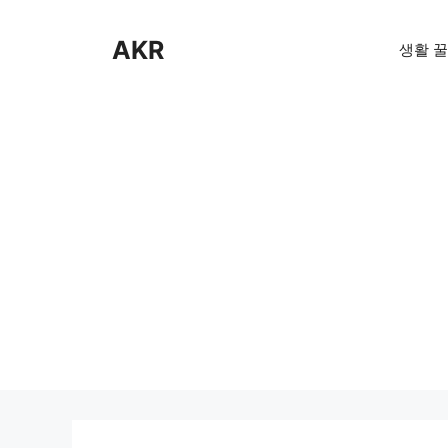
Skip
to
AKR
생활 꿀
content