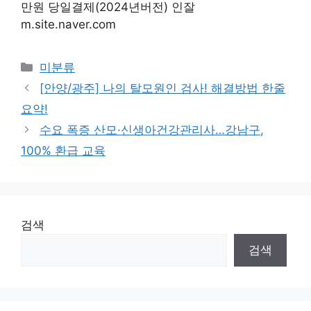
만원 당일결제(2024년버전) 인잘
m.site.naver.com
Categories
미분류
[안양/광주] 나의 탈모원인 검사! 해결방법 한줄
요약!
수요 폭증 산모·신생아건강관리사…강남구,
100% 환급 교육
검색
검색