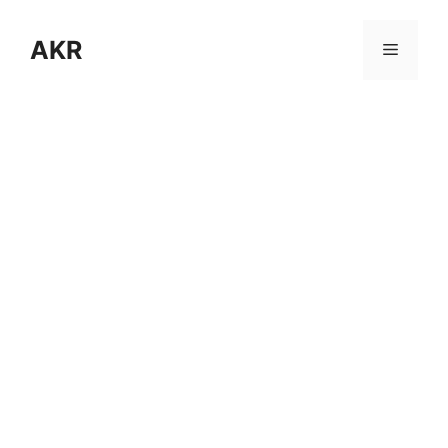
Skip
to
AKR
Menu
content