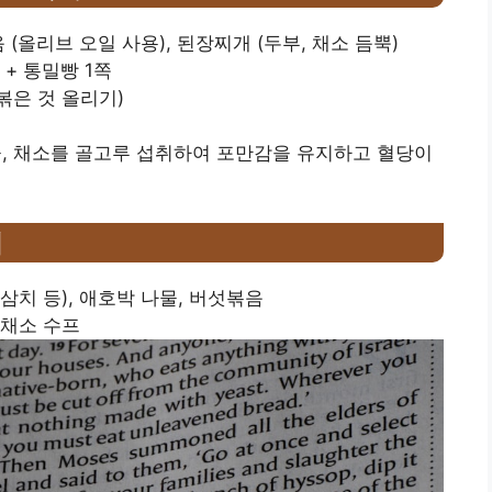
음 (올리브 오일 사용), 된장찌개 (두부, 채소 듬뿍)
 + 통밀빵 1쪽
 볶은 것 올리기)
, 채소를 골고루 섭취하여 포만감을 유지하고 혈당이
이
, 삼치 등), 애호박 나물, 버섯볶음
은 채소 수프