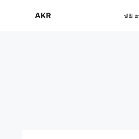
Skip
to
AKR
생활 꿀
content