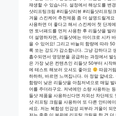
재생할 수 있습니다. 설정에서 해상도를 변경해
샷리프팅크림 #리들샷리뷰 #리들샷리프팅크
겨울 스킨케어 추천제품 좀 더 설명드릴게요 그
사용하면 더 좋다고 해서 스킨케어 첫 단계에
면 토너패드를 먼저 사용한 후 리들샷을 발라
더 설명하자면, 리들샷에는 마이크로 시카 
을 수 있어요! 그리고 바늘의 함량에 따라 50 < 
록 쏘는 강도가 감소합니다. 그냥 강하다고 
흡수되면서 영양분을 공급하는 과정에서 발생
은 가장 낮은 컨텐츠인 리들샷 50부터 시작
에 테스트 해보러 오셔도 좋아요
따끔거림 
하하하, 바르면 느껴집니다. 아 정말 얇네요. 
함량이 낮은 리들샷을 아침저녁으로 매일 발라
어를 주더라구요. 저녁에만 소량 사용하는 등
들샷 제품을 사용하신다면 자외선 차단제도 잊지 
샷 리프팅 크림을 사용하여 또 다른 안티에이
세요. 저는 복합성 민감성 피부라 겨울이 되면
저는 종종 이 부위에 리프팅 크림을 한 겹 