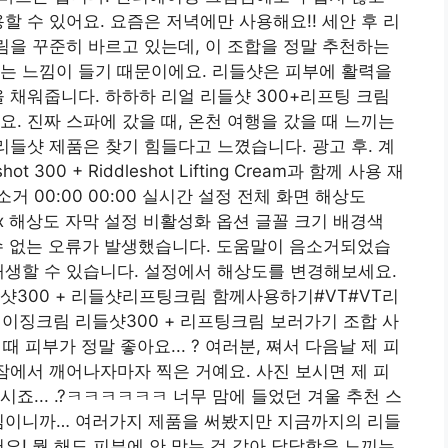
할 수 있어요. 요즘은 저녁에만 사용해요!! 세안 후 리
크림을 꾸준히 바르고 있는데, 이 조합을 정말 추천하는
는 느낌이 들기 때문이에요. 리들샷은 피부에 활력을
을 채워줍니다. 하하하 리얼 리들샷 300+리프팅 크림
 진짜 스파에 갔을 때, 온천 여행을 갔을 ​​때 느끼는
리들샷 제품은 찾기 힘들다고 느꼈습니다. 광고 후. 계
 300 + Riddleshot Lifting Cream과 함께 사용 재
음소거 00:00 00:00 실시간 설정 전체 화면 해상도
NaNx 해상도 자막 설정 비활성화 옵션 글꼴 크기 배경색
.0x 알 수 없는 오류가 발생했습니다. 도움말이 음소거되었습
재생할 수 있습니다. 설정에서 해상도를 변경해보세요.
들샷300 + 리들샷리프팅크림 함께사용하기#VT#VT리
징크림 리들샷300 + 리프팅크림 보러가기 조합 사
때 피부가 정말 좋아요... ? 여러분, 쪄서 다음날 제 피
 잠에서 깨어나자마자 찍은 거예요. 사진 보시면 제 피
죠... .?ㅋㅋㅋㅋㅋㅋ 너무 맘에 들었던 겨울 추천 스
진심이니까… 여러가지 제품을 써봤지만 지금까지의 리들
요! 뭘 해도 피부에 안 맞는 것 같아 답답함을 느끼는