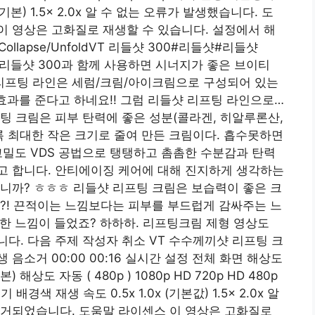
 (기본) 1.5x 2.0x 알 수 없는 오류가 발생했습니다. 도
 영상은 고화질로 재생할 수 있습니다. 설정에서 해
ollapse/UnfoldVT 리들샷 300#리들샷#리들샷
 리들샷 300과 함께 사용하면 시너지가 좋은 브이티
리프팅 라인은 세럼/크림/아이크림으로 구성되어 있는
 효과를 준다고 하네요!! 그럼 리들샷 리프팅 라인으로…
팅 크림은 피부 탄력에 좋은 성분(콜라겐, 히알루론산,
록 최대한 작은 크기로 줄여 만든 크림이다. 흡수못하면
밀도 VDS 공법으로 탱탱하고 촘촘한 수분감과 탄력
고 합니다. 안티에이징 케어에 대해 진지하게 생각하는
니까? ㅎㅎㅎ 리들샷 리프팅 크림은 보습력이 좋은 크
?! 끈적이는 느낌보다는 피부를 부드럽게 감싸주는 느
촉한 느낌이 들었죠? 하하하. 리프팅크림 제형 영상도
됩니다. 다음 주제 작성자 취소 VT 수수께끼샷 리프팅 크
재생 음소거 00:00 00:16 실시간 설정 전체 화면 해상도
 해상도 자동 ( 480p ) 1080p HD 720p HD 480p
경색 재생 속도 ​0.5x 1.0x (기본값) 1.5x 2.0x 알
소거되었습니다. 도움말 라이센스 이 영상은 고화질로