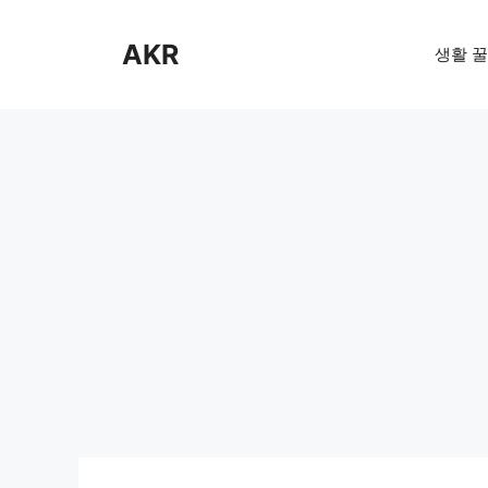
Skip
to
AKR
생활 꿀
content