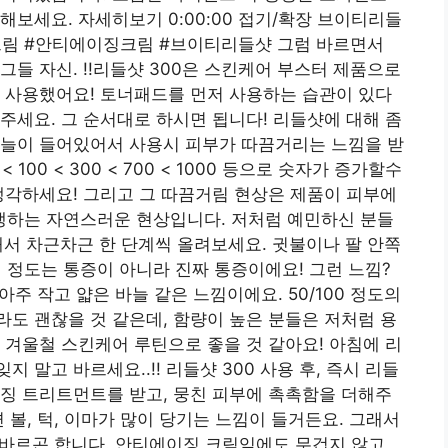
보세요. 자세히보기 0:00:00 접기/확장 브이티리들
림 #안티에이징크림 #브이티리들샷 그럼 바르면서
들 자신. !!리들샷 300은 스킨케어 부스터 제품으로
 사용했어요! 토너패드를 먼저 사용하는 습관이 있다
주세요. 그 순서대로 하시면 됩니다! 리들샷에 대해 좀
바늘이 들어있어서 사용시 피부가 따끔거리는 느낌을 받
100 < 300 < 700 < 1000 등으로 숫자가 증가할수
생각하세요! 그리고 그 따끔거림 현상은 제품이 피부에
하는 자연스러운 현상입니다. 저처럼 예민하신 분들
해서 차근차근 한 단계씩 올려보세요. 귓불이나 팔 안쪽
정도는 통증이 아니라 진짜 통증이에요! 그런 느낌?
아주 작고 얇은 바늘 같은 느낌이에요. 50/100 정도의
도 괜찮을 것 같은데, 함량이 높은 분들은 저처럼 용
 겨울철 스킨케어 루틴으로 좋을 것 같아요! 아침에 리
말고 바르세요..!! 리들샷 300 사용 후, 즉시 리들
징 트리트먼트를 받고, 뭉친 피부에 촉촉함을 더해주
 볼, 턱, 이마가 많이 당기는 느낌이 들거든요. 그래서
더 바르곤 합니다. 안티에이징 크림임에도 무겁지 않고