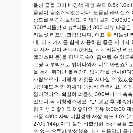
옵션 글꼴 크기 배경색 재생 속도 ​​0.5x 1.0x
움말이 음소거되었습니다. 도움말 라이센스 이
상도를 변경해보세요. 자세히 보기 0:00:00 C
300#리들샷 리뷰#리들샷 300 리뷰 다음은
리들샷 리프팅 크림입니다. 이죠
리들샷 
데, 이 세가지를 함께 사용하면 좋은 시너지
다 사서 같이 써봐야겠어요 ㅎㅎ 리들샷 리프
엘라스틴 등)을 피부 깊숙이 흡수될 수 있도
그냥 피부밖으로 튀어나와서 너무 아쉽죠? 고
을 통해 뛰어난 볼륨감과 입체감을 선사한다
사람으로서, 어떻게 이것을 지나칠 수 있겠습
림인데도 제형 자체가 굉장히 촉촉해요. 감정
낌이었어요. 확실히 리들샷 300보다 더 촉
있으니 꼭 시청해주세요. *_* 광고 후 계속
림 재생 0 좋아요 0 좋아요 공유 0:00:00 
자동 480p 자막 비활성화 재생 속도 1.0x (기본)
270p 144p 자막 설정 비활성화 옵션 글꼴 크기 배
수 없는 오류가 발생했습니다. 도움말이 음