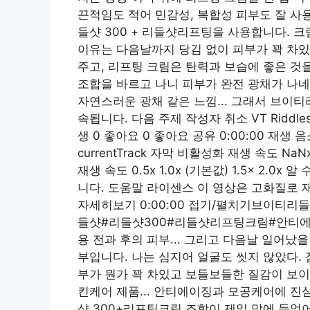
끈적임도 적어 민감성, 복합성 피부도 잘 사용
들샷 300 + 리들샷리프팅을 사용합니다. 
이유는 다음날까지 당김 없이 피부가 꽉 차있
주고, 리프팅 크림은 탄력과 보습에 좋은 것
조합을 바르고 나니 피부가 완전 광채가 나네요.
자연스러운 광채 같은 느낌... 그래서 브이티
속됩니다. 다음 주제 작성자 취소 VT Riddleshot
생 0 좋아요 0 좋아요 공유 0:00:00 재생 
currentTrack 자막 비활성화 재생 속도 
재생 속도 ​0.5x 1.0x (기본값) 1.5x 2
니다. 도움말 라이센스 이 영상은 고화질로 
자세히보기 0:00:00 접기/펼치기브이티리
들샷#리들샷300#리들샷리프팅크림#안티에이
용 전과 후의 피부... 그리고 다음날 일어났을 
부입니다. 나는 심지어 얼굴도 씻지 않았다.
부가 뭔가 꽉 차있고 보들보들한 질감이 보이시
킨케어 제품... 안티에이징과 모공케어에 
샷 300+리프팅크림 조합이 제일 맘에 들었어