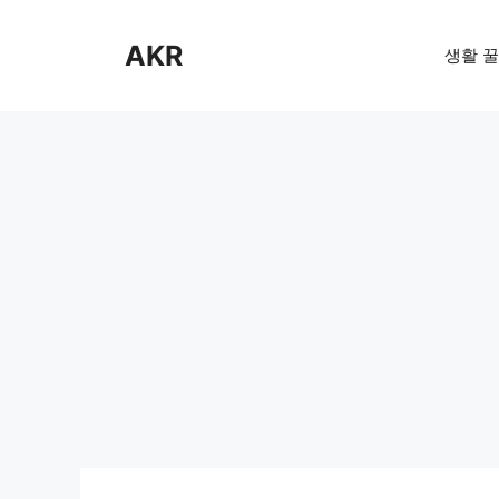
Skip
to
AKR
생활 꿀
content