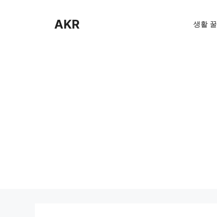
Skip
to
AKR
생활 꿀
content