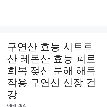
구연산 효능 시트르
산 레몬산 효능 피로
회복 젖산 분해 해독
작용 구연산 신장 건
강
08월 26일