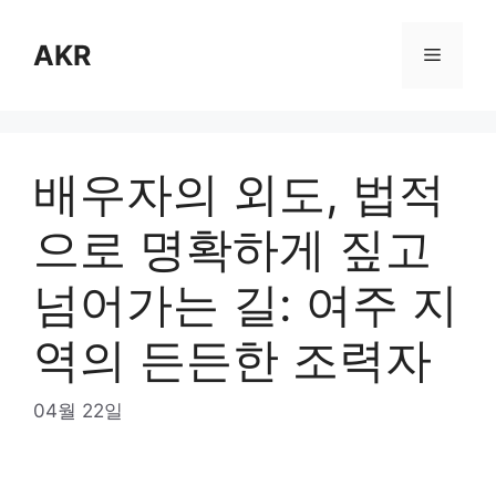
Skip
to
AKR
Menu
content
배우자의 외도, 법적
으로 명확하게 짚고
넘어가는 길: 여주 지
역의 든든한 조력자
04월 22일