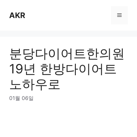
Skip
to
AKR
Menu
content
분당다이어트한의원
19년 한방다이어트
노하우로
01월 06일