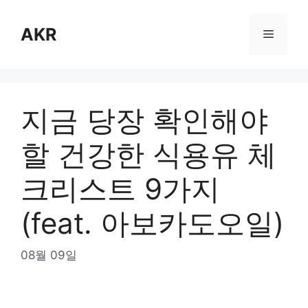
Skip
to
AKR
Menu
content
지금 당장 확인해야
할 건강한 식용유 체
크리스트 9가지
(feat. 아보카도오일)
08월 09일