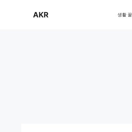
Skip
to
AKR
생활 꿀
content