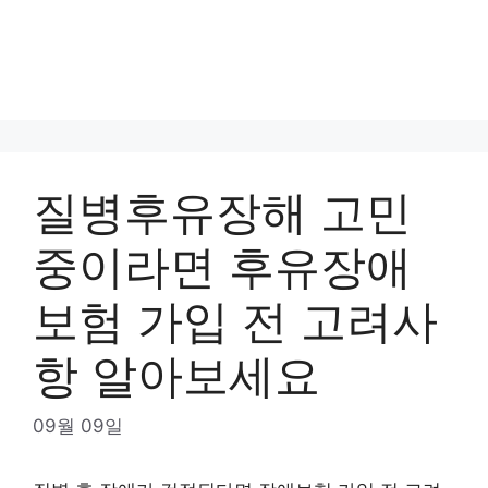
질병후유장해 고민
중이라면 후유장애
보험 가입 전 고려사
항 알아보세요
09월 09일