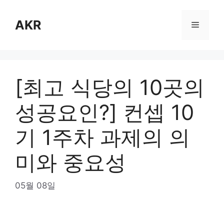
Skip
to
AKR
Menu
content
[최고 식당의 10곳의
성공요인?] 컨셉 10
기 1주차 과제의 의
미와 중요성
05월 08일