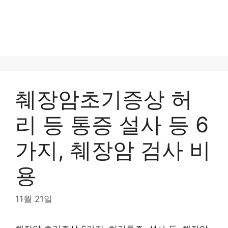
췌장암초기증상 허
리 등 통증 설사 등 6
가지, 췌장암 검사 비
용
11월 21일