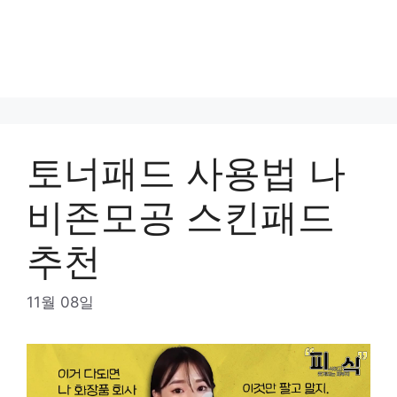
토너패드 사용법 나
비존모공 스킨패드
추천
11월 08일