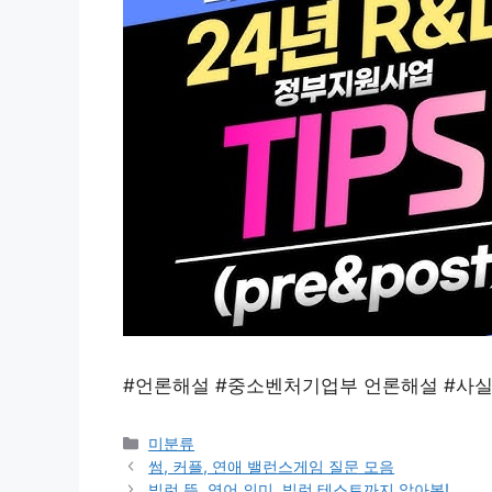
#언론해설 #중소벤처기업부 언론해설 #사
Categories
미분류
썸, 커플, 연애 밸런스게임 질문 모음
빌런 뜻, 영어 의미, 빌런 테스트까지 알아봄!