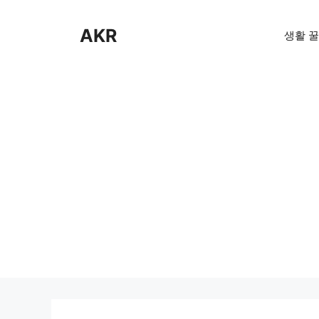
Skip
to
AKR
생활 꿀
content