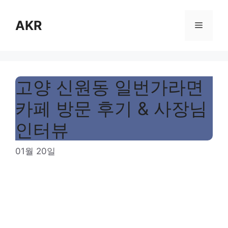
Skip
to
AKR
Menu
content
고양 신원동 일번가라면
카페 방문 후기 & 사장님
인터뷰
01월 20일