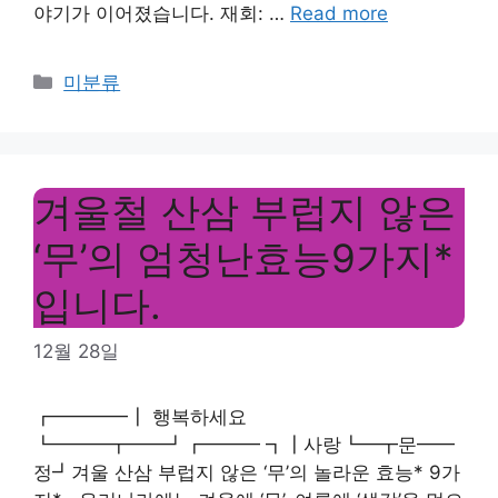
야기가 이어졌습니다. 재회: …
Read more
Categories
미분류
겨울철 산삼 부럽지 않은
‘무’의 엄청난효능9가지*
입니다.
12월 28일
┏━━━━┃ 행복하세요
┗━━━┳━━┛┏━━━ ┓┃사랑┗━┳문━━
정┛겨울 산삼 부럽지 않은 ‘무’의 놀라운 효능* 9가