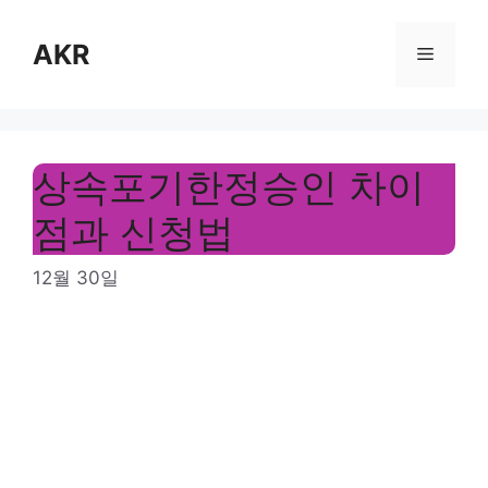
Skip
to
AKR
Menu
content
상속포기한정승인 차이
점과 신청법
12월 30일