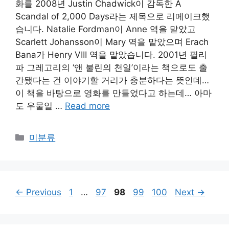
화를 2008년 Justin Chadwick이 감독한 A
Scandal of 2,000 Days라는 제목으로 리메이크했
습니다. Natalie Fordman이 Anne 역을 맡았고
Scarlett Johansson이 Mary 역을 맡았으며 Erach
Bana가 Henry VIII 역을 맡았습니다. 2001년 필리
파 그레고리의 ‘앤 불린의 천일’이라는 책으로도 출
간됐다는 건 이야기할 거리가 충분하다는 뜻인데…
이 책을 바탕으로 영화를 만들었다고 하는데… 아마
도 우물일 …
Read more
Categories
미분류
Page
Page
Page
Page
Page
←
Previous
1
…
97
98
99
100
Next
→